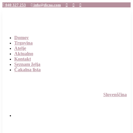
040 327 253
info@dicna.com





Domov
Trgovina
Atelje
Aktualno
Kontakt
Seznam želja
Čakalna lista
Slovenščina