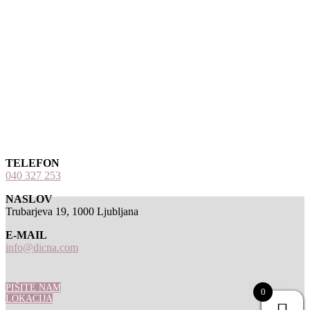
TELEFON
040 327 253
NASLOV
Trubarjeva 19, 1000 Ljubljana
E-MAIL
info@dicna.com
PIŠITE NAM
0
LOKACIJA