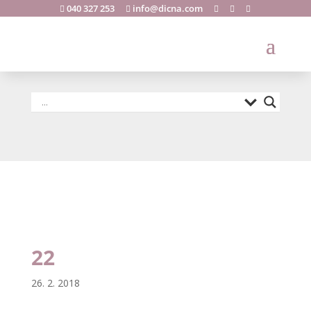
040 327 253
info@dicna.com





22
22
26. 2. 2018