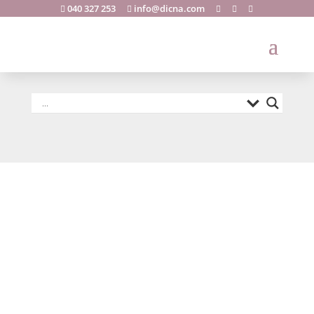
040 327 253
info@dicna.com





Abstract eng