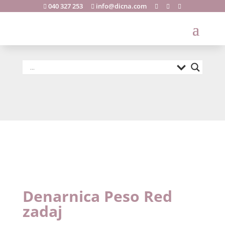
040 327 253
info@dicna.com





Denarnica
Peso Red zadaj
Denarnica Peso Red
zadaj