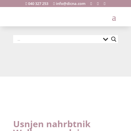
040 327 253
info@dicna.com





Usnjen
nahrbtnik
Walker spredaj
Usnjen nahrbtnik