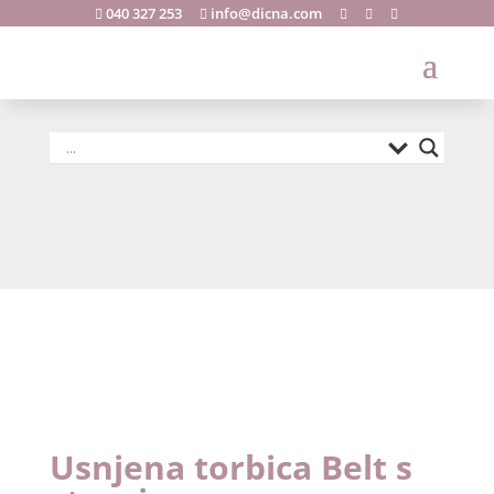
040 327 253
info@dicna.com





Usnjena
torbica Belt s
strani
Usnjena torbica Belt s