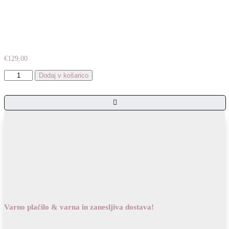
€
129,00
Usnjena
Dodaj v košarico
torba
Cherdy
količina
Varno plačilo & varna in zanesljiva dostava!