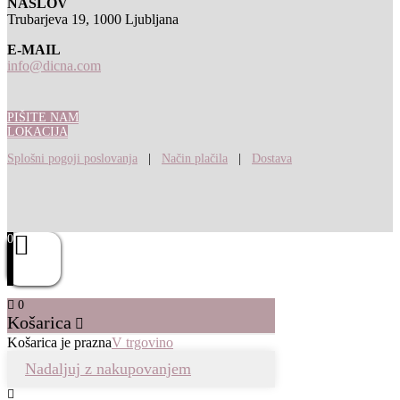
NASLOV
Trubarjeva 19, 1000 Ljubljana
E-MAIL
info@dicna.com
PIŠITE NAM
LOKACIJA
Splošni pogoji poslovanja
|
Način plačila
|
Dostava
0
0
Košarica
Košarica je prazna
V trgovino
Nadaljuj z nakupovanjem