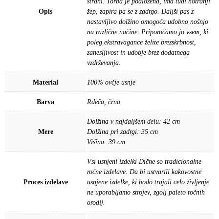
strani. Torba je podložena, ima tudi notranji
Opis
žep, zapira pa se z zadrgo. Daljši pas z
nastavljivo dolžino omogoča udobno nošnjo
na različne načine. Priporočamo jo vsem, ki
poleg ekstravagance želite brezskrbnost,
zanesljivost in udobje brez dodatnega
vzdrževanja.
Material
100% ovčje usnje
Barva
Rdeča, črna
Dolžina v najdaljšem delu: 42 cm
Mere
Dolžina pri zadrgi: 35 cm
Višina: 39 cm
Vsi usnjeni izdelki Dične so tradicionalne
ročne izdelave. Da bi ustvarili kakovostne
Proces izdelave
usnjene izdelke, ki bodo trajali celo življenje
ne uporabljamo strojev, zgolj paleto ročnih
orodij.