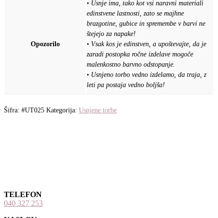
• Usnje ima, tako kot vsi naravni materiali
edinstvene lastnosti, zato se majhne
brazgotine, gubice in spremembe v barvi ne
štejejo za napake!
Opozorilo
• Vsak kos je edinstven, a upoštevajte, da je
zaradi postopka ročne izdelave mogoče
malenkostno barvno odstopanje.
• Usnjeno torbo vedno izdelamo, da traja, z
leti pa postaja vedno boljša!
Šifra:
#UT025
Kategorija:
Usnjene torbe
TELEFON
040 327 253