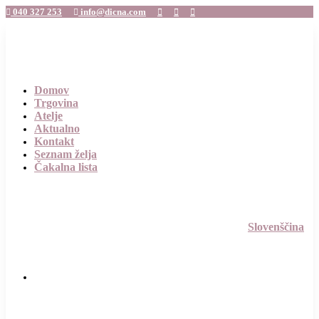
040 327 253
info@dicna.com





Domov
Trgovina
Atelje
Aktualno
Kontakt
Seznam želja
Čakalna lista
Slovenščina