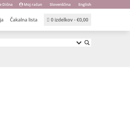
e Dična
Moj račun
Slovenščina
English
ja
Čakalna lista
0 izdelkov
€0,00
tail