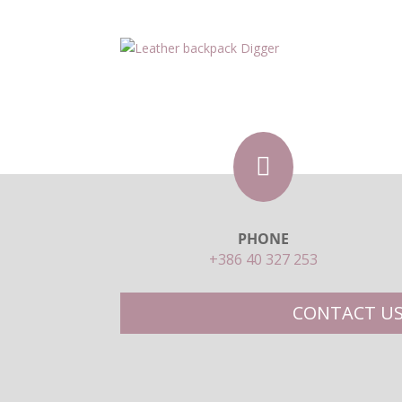

PHONE
+386 40 327 253
CONTACT U