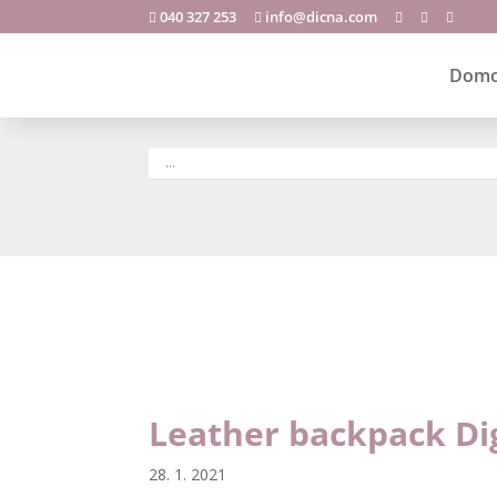
040 327 253
info@dicna.com





Dom
Lea
Leather backpack Dig
28. 1. 2021