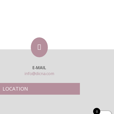

E-MAIL
info@dicna.com
LOCATION
0